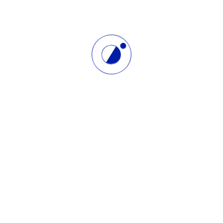
Giá trị cốt lõi
Chọn YÊU THƯƠNG là gốc rễ
Yêu Thương là động lực, lý do cho mọi hoạt động trong
con mắt đầy trí huệ.