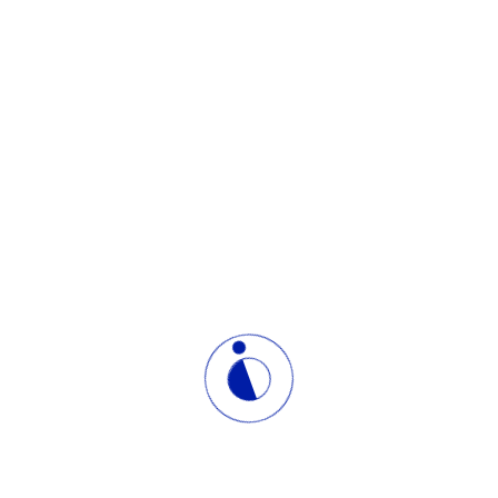
Học phí
18,000,000 VND ∞
Bắt đầu ngay
This khoá học is currently closed