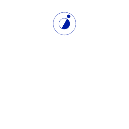
ng elit, sed do eiusmod tempor incididunt ut labore et
ltrices gravida. Risus commodo viverra maecenas
ng elit, sed do eiusmod tempor incididunt ut labore et
ltrices gravida. Risus commodo viverra maecenas
ng elit, sed do eiusmod tempor incididunt ut labore et
ltrices gravida. Risus commodo viverra maecenas