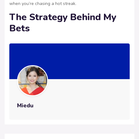
when you’re chasing a hot streak.
The Strategy Behind My
Bets
Miedu