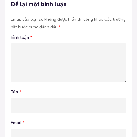
Để lại một bình luận
Email của bạn sẽ không được hiển thị công khai.
Các trường
bắt buộc được đánh dấu
*
Bình luận
*
Tên
*
Email
*