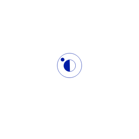
ng trong doanh nghiệp như thế nào?
ng thức xây dựng hình ảnh ứng viên mơ ước
” giúp nhân sự tin yêu và hạnh phúc trong công việc
i