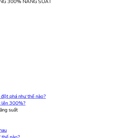
ĂNG 300% NĂNG SUẤT
n đột phá như thế nào?
ệc lên 300%?
năng suất
nhau
ư thế nào?