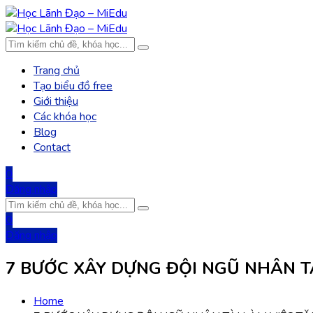
Trang chủ
Tạo biểu đồ free
Giới thiệu
Các khóa học
Blog
Contact
0
Đăng nhập
0
Đăng nhập
7 BƯỚC XÂY DỰNG ĐỘI NGŨ NHÂN T
Home