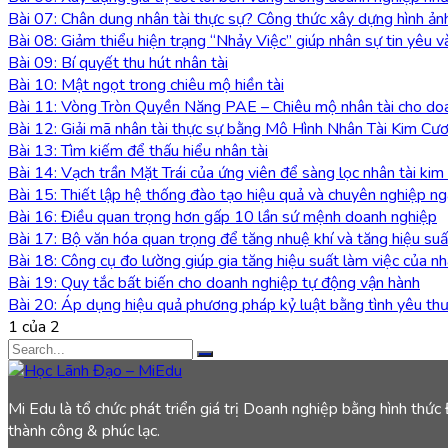
Bài 07: Chân dung nhân tài thực sự? Công thức xây dựng hình ả
Bài 08: Giảm thiểu hiện trạng “Nhảy Việc” giúp nhân sự tin yêu v
Bài 09: Bí quyết thu hút nhân tài
Bài 10: Mật ngọt trong chiêu mộ hiền tài
Bài 11: Vòng Tròn Quyền Năng PAE – Chiêu mộ nhân tài cho do
Bài 12: Giải mã nhân tài thực sự bằng Mô Hình Nhân Tài Kim C
Bài 13: Tìm kiếm để thấu hiểu nhân tài
Bài 14: Vạch trần Mặt Trái của ứng viên để sàng lọc nhân tài kim
Bài 15: Thiết lập hệ thống đào tạo hiệu quả và chuyên nghiệp n
Bài 16: Điều quan trọng hơn gấp 10 lần sứ mệnh doanh nghiệp
Bài 17: Bộ văn hóa quan trọng để tăng nhuệ khí và tăng hiệu su
Bài 18: Công cụ đo lường giúp gia tăng hiệu suất làm việc của n
Bài 19: Quy tắc bất biến cho doanh nghiệp tự động vận hành
Bài 20: Áp dụng hiệu quả phương pháp kỷ luật bằng tình yêu th
1 của 2
Mi Edu là tổ chức phát triển giá trị Doanh nghiệp bằng hình thức
thành công & phúc lạc.