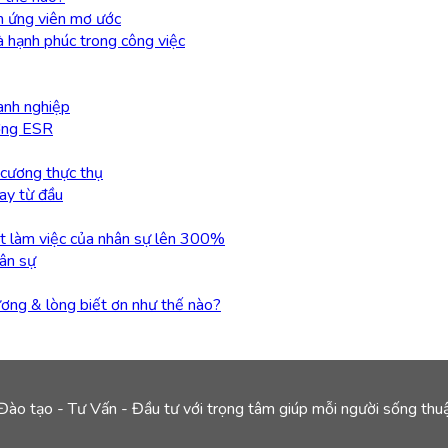
nh ứng viên mơ ước
à hạnh phúc trong công việc
anh nghiệp
ương ESR
 cương thực thụ
gay từ đầu
ất làm việc của nhân sự lên 300%
hân sự
ương & lòng biết ơn như thế nào?
 Đào tạo - Tư Vấn - Đầu tư với trọng tâm giúp mỗi người sống thuận