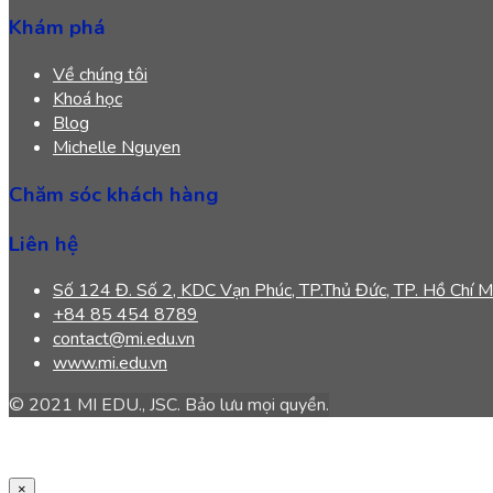
Khám phá
Về chúng tôi
Khoá học
Blog
Michelle Nguyen
Chăm sóc khách hàng
Liên hệ
Số 124 Đ. Số 2, KDC Vạn Phúc, TP.Thủ Đức, TP. Hồ Chí M
+84 85 454 8789
contact@mi.edu.vn
www.mi.edu.vn
© 2021 MI EDU., JSC. Bảo lưu mọi quyền.
×