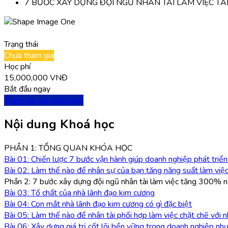
7 BƯỚC XÂY DỰNG ĐỘI NGŨ NHÂN TÀI LÀM VIỆC T
Trạng thái
Chưa tham gia
Học phí
15,000,000 VNĐ
Bắt đầu ngay
Tham gia vào khóa học
Nội dung Khoá học
PHẦN 1: TỔNG QUAN KHÓA HỌC
Bài 01: Chiến lược 7 bước vận hành giúp doanh nghiệp phát triể
Bài 02: Làm thế nào để nhân sự của bạn tăng năng suất làm vi
Phần 2: 7 bước xây dựng đội ngũ nhân tài làm việc tăng 300% 
Bài 03: Tố chất của nhà lãnh đạo kim cương
Bài 04: Con mắt nhà lãnh đạo kim cương có gì đặc biệt
Bài 05: Làm thế nào để nhân tài phối hợp làm việc chặt chẽ với 
Bài 06: Xây dựng giá trị cốt lõi bền vững trong doanh nghiệp nh